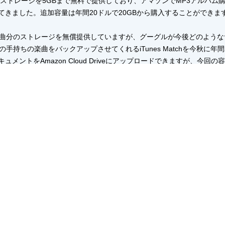
iveのストレージを5GBまで無料で提供しており、アマゾンでMP3アルバム
きました。追加容量は年間20ドルで20GBから購入することができま
20,000曲分のストレージを無償提供していますが、グーグルが今後どのよ
の手持ちの楽曲をバックアップさせてくれるiTunes Matchを今秋に年間
メントをAmazon Cloud Driveにアップロードできますが、今
、「limited time」（期間限定）がいつまで続くか明らかにしてい
on Cloud発表以前に購入したMP3音楽ファイルを含め、Amazon 
ud Player for Web」をリリースしました。iPad所有者もアンドロ
保存した音楽ファイルを再生することが可能になりました。