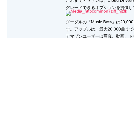
これまでアマゾンは、Cloud Dr
グレードできるオプションを提供して
グーグルの『Music Beta』は
す。アップルは、最大20,000曲まで
アマゾンユーザーは写真、動画、ドキュ
ァイルのみに適用されます。アマゾンは
加えてアマゾンは、ユーザーがAmaz
ージも無償にないます。
image
via Apple Insider
さらにアマゾンはiPad向けに「Clo
ザーと同様にCloud Driveに