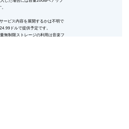
購入した場合には容量20GBへアップ
す。
うなサービス内容を展開するかは不明で
24.99ドルで提供予定です。
回の容量無制限ストレージの利用は音楽フ
ません。
MP3で購入した楽曲を保存できるストレ
イド搭載タブレット、スマートフォンユー