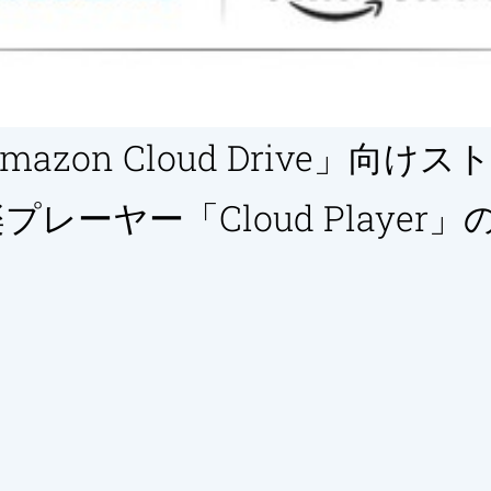
azon Cloud Drive」向け
レーヤー「Cloud Player」