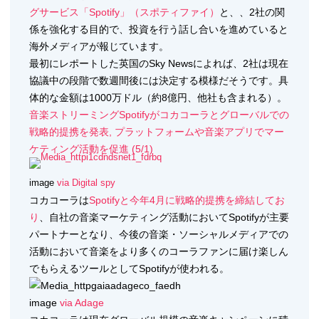
グサービス「Spotify」（スポティファイ）
と、、2社の関
係を強化する目的で、投資を行う話し合いを進めていると
海外メディアが報じています。
最初にレポートした英国のSky Newsによれば、2社は現在
協議中の段階で数週間後には決定する模様だそうです。具
体的な金額は1000万ドル（約8億円、他社も含まれる）。
音楽ストリーミングSpotifyがコカコーラとグローバルでの
戦略的提携を発表, プラットフォームや音楽アプリでマー
ケティング活動を促進 (5/1)
image
via Digital spy
コカコーラは
Spotifyと今年4月に戦略的提携を締結してお
り
、自社の音楽マーケティング活動においてSpotifyが主要
パートナーとなり、今後の音楽・ソーシャルメディアでの
活動において音楽をより多くのコーラファンに届け楽しん
でもらえるツールとしてSpotifyが使われる。
image
via Adage