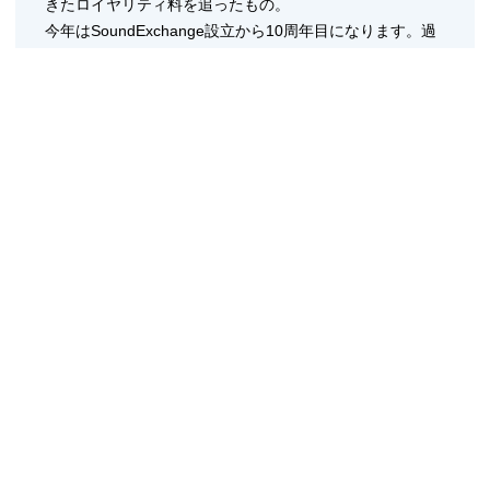
きたロイヤリティ料を追ったもの。
今年はSoundExchange設立から10周年目になります。過
去10年に渡りSoundExchangeは15億ドル以上のデジタ
ル・パフォーマンス・ロイヤリティ料を徴収し分配してき
ました。SoundExchangeは、衛星ラジオ、ケーブルラジ
オ、インターネット放送のデジタル・パフォーマンス・ロ
イヤリティ料（楽曲使用料）を徴収する米国唯一の団体で
す。
こちらは年間のロイヤリティ料支払いを示したチャートで