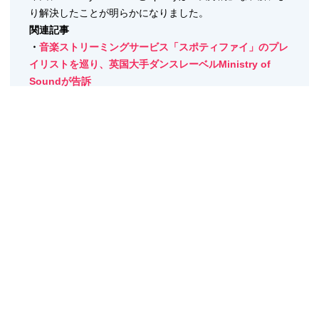
り解決したことが明らかになりました。
関連記事
・
音楽ストリーミングサービス「スポティファイ」のプレ
イリストを巡り、英国大手ダンスレーベルMinistry of
Soundが告訴
Ministry of Soundはクラブ・シーンをフォローしている人
には説明不要のメガブランドで、ロンドンのElephant and
Castleにある大型クラブ、ヨーロッパ各地や南米、アフリ
カ大陸などのDJツアー、世界的に人気のダンスミュージ
ック・コンピレーションをリリースするレコードレーベル
を運営しているブランドです。