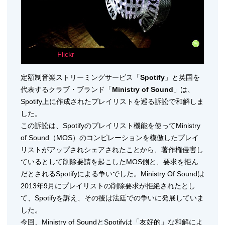
image via
Flickr
(Jamie Bellal)
定額制音楽ストリーミングサービス「
Spotify
」と英国を
代表するクラブ・ブランド「
Ministry of Sound
」は、
Spotify上に作成されたプレイリストを巡る訴訟で和解しま
した。
この訴訟は、Spotifyのプレイリスト機能を使ってMinistry
of Sound（MOS）のコンピレーションを模倣したプレイ
リストがアップされシェアされたことから、著作権侵害し
ているとして削除要請を起こしたMOS側と、要求を拒ん
だとされるSpotifyによる争いでした。Ministry Of Soundは
2013年9月にプレイリストの削除要求が拒絶されたとし
て、Spotifyを訴え、その後は法廷での争いに発展していま
した。
今回、Ministry of SoundとSpotifyは「友好的」な和解によ