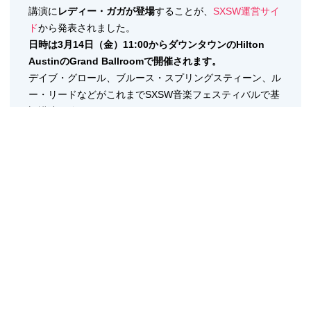
講演に
レディー・ガガが登場
することが、
SXSW運営サイ
ド
から発表されました。
日時は3月14日（金）11:00からダウンタウンのHilton
AustinのGrand Ballroomで開催されます。
デイブ・グロール、ブルース・スプリングスティーン、ル
ー・リードなどがこれまでSXSW音楽フェスティバルで基
調講演を務めてきました。
レディー・ガガは前日13日（木）に自身の慈善団体
「
Born This Way Foundation
」主催のライブイベントを
Stubbsで開催します。イベントへの参加は抽選式で、3月
11日と3月12日の10am〜6pmにAustin Convention Center
で抽選申し込みが行われる予定です。詳しくは
こちら
をご
覧ください。
現地オースティンにいらっしゃる方はぜひ参加してきてく
ださい