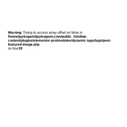
Warning
: Trying to access array offset on false in
/home/jaykogami/jaykogami.com/public_html/wp-
content/plugins/elementor-pro/modules/dynamic-tags/tags/post-
featured-image.php
on line
39