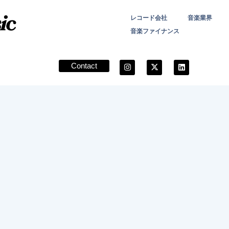
レコード会社
音楽業界
音楽ファイナンス
Contact