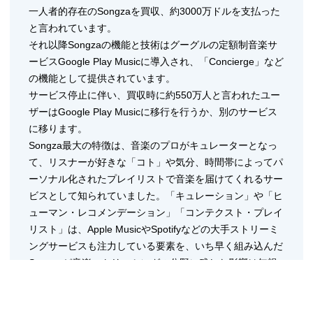
一人者的存在のSongzaを買収、約3000万ドルを支払った
と言われています。
それ以降Songzaの機能と技術はグーグルの定額制音楽サ
ービスGoogle Play Musicに導入され、「Concierge」など
の機能として提供されています。
サービス停止に伴い、買収時に約550万人と言われたユー
ザーはGoogle Play Musicに移行を行うか、別のサービス
に移ります。
Songza最大の特徴は、音楽のプロがキュレーターとなっ
て、リスナーが好きな「コト」や気分、時間帯によってパ
ーソナル化されたプレイリストで音楽を届けてくれるサー
ビスとして知られていました。「キュレーション」や「ヒ
ューマン・レコメンデーション」「コンテクスト・プレイ
リスト」は、Apple MusicやSpotifyなどの大手ストリーミ
ングサービスも注力している要素を、いち早く組み込んだ
Songzaが音楽ストリーミングの分野に残した影響は無視
することはできません。
グーグルは自社のGoogle PlayブランドとYouTubeブラン
ドの両軸で音楽ストリーミングのビジネスに参入していま