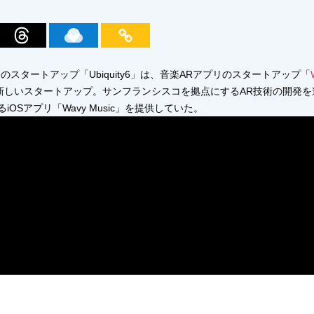
スタートアップ「Ubiquity6」は、音楽ARアプリのスタートアップ「
りの新しいスタートアップ。サンフランシスコを拠点にするAR技術の開発
OSアプリ「Wavy Music」を提供していた。