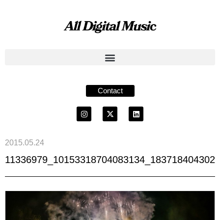
Contact
2015.05.24
11336979_10153318704083134_183718404302