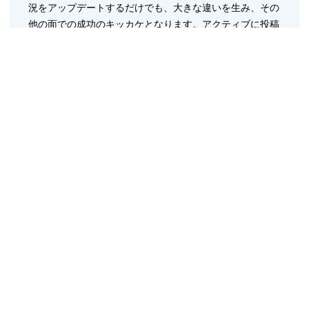
況をアップデートするだけでも、大きな違いを生み、その
他の面での成功のキッカケとなります。アクティブに投稿
しファンと交流すると、より多くの人がアーティストにつ
いて語り、新しいファンを生み、ライブへの動員増加につ
ながり、その結果として収入が入り、音楽家としての人
生、または持続的な活動を実現することができるでしょ
う」と説明します。
1. 音楽ページの人気度
Facebook上で音楽カテゴリーは非常に人気があり、計測
した人気アーティストトップ250組は、20億以上のいいね
（Like!）を獲得しています（
socialbakers.com
の測定）。
最も人気あるFacebookページ10件のうち7ページがアー
ティストのFacebookページとなっており、これらのペー
ジはそれぞれ平均4300万人のいいねを獲得しています。
2. 人気アーティスト
Rhianna（リアーナ）は、最もいいね！された人気女性ア
ーティストで、4750万いいねを獲得しました。これは女
優で最も多くいいね！を獲得したミーガン・フォックス