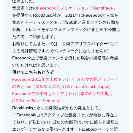
聴きました。
音楽家向けの
Facebookアプリケーション「BandPage」
を提供するRootMusic社が、2011年にFacebookで人気を
集めたアーティストのトップ250組と音楽ファンの行動を
分析、トレンドをインフォグラフィックにまとめて公開し
たので、ご紹介します。
お断りしておきたいのは、音楽アプリプロバイダー1社に
よる統計情報ですのでベンチマークになりませんが、
Facebook上で音楽ファンと交流した場合の規模感を考慮
いただければと思います。
併せてこちらもどうぞ
Facebook 2011年の上位トレンド: オサマの死とリアーナ
の曲とlms（エルエムエス) (12/7 TechCrunch Japan)
Facebookで今年最もシェアされた記事の4つの共通点
(12/5 the Public Returns)
RootMusicは今回の発表結果からの発見として、
「Facebookにはアクティブな音楽ファンが無数に存在し
ており、(FB上での）成功の大部分はいかに彼らと適切に
エンゲージするかに委ねられます。Facebookページで近