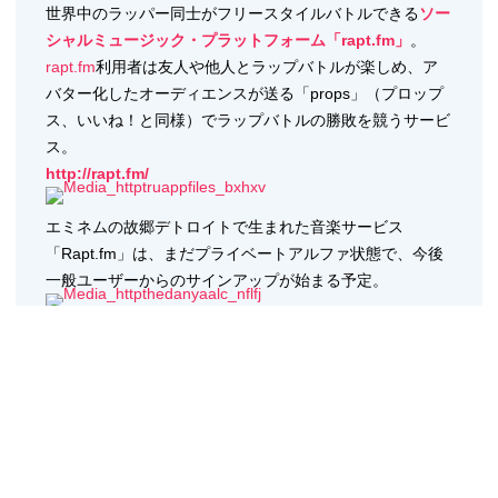
世界中のラッパー同士がフリースタイルバトルできる
ソー
シャルミュージック・プラットフォーム「rapt.fm」
。
rapt.fm
利用者は友人や他人とラップバトルが楽しめ、ア
バター化したオーディエンスが送る「props」（プロップ
ス、いいね！と同様）でラップバトルの勝敗を競うサービ
ス。
http://rapt.fm/
エミネムの故郷デトロイトで生まれた音楽サービス
「Rapt.fm」は、まだプライベートアルファ状態で、今後
一般ユーザーからのサインアップが始まる予定。
Rapt.fmのCEO兼共同創業者, エリック・トーレンバーグ
(Erik Torenberg)によれば、「ラップすることは難しいと
思われがちですが、物事と一緒で学ぶことができます。ど
うやってラップするのかについて、毎月2500万件が検索
されています。この数はギターやピアノの弾き方を探す検
索件数を凌駕しています」とコメントしています。数週間
の内に、オーディエンスはラップバトルをライブで鑑賞で