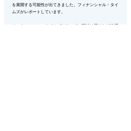
を展開する可能性が出てきました。フィナンシャル・タイ
ムズがレポートしています。
フィナンシャル・タイムズはサービス開始は早ければ今週
中とレポートしています。Billboardの情報ソースによれ
ば、今週ではなく数週間後だそうで、YouTubeはコンテン
ツクリエーターと最終的な契約の合意をまとめているとレ
ポートしています。
サブスクリプション型サービスでは約50チャンネルが当社
は視聴可能となり、各チャンネルの月額料金は1.99ドルか
らに設定されるそうです。サブスクリプション型サービス
では、YouTubeとコンテンツクリエーターの間で収益がシ
ェアされるモデルになる予定とのこと。ニューヨークタイ
ムズでは、サブスクリプション型サービスで視聴可能なチ
ャンネルには、「音楽」「エンターテイメント」「子供向
け」など多岐なジャンルがあると伝えています。
レベニューシェアは、コンテンツクリエーターの取り分は
30%以下になるとBillboardはレポートします。
YouTubeの有料チャンネルでは、コンテンツクリエーター