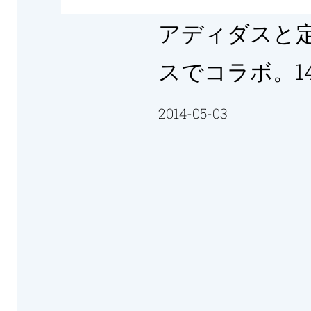
アディダスと定
スでコラボ。1
2014-05-03