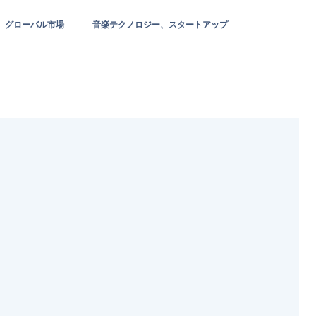
グローバル市場
音楽テクノロジー、スタートアップ