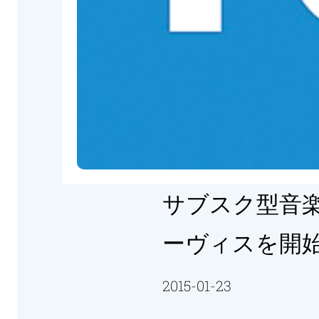
サブスク型音楽
ーヴィスを開始
2015-01-23