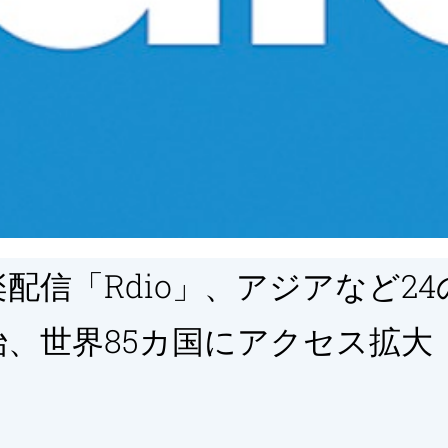
配信「Rdio」、アジアなど2
、世界85カ国にアクセス拡大