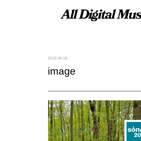
2016.06.18
image