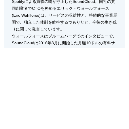
Spotifyによる買収の噂が浮上したSoundCloud。同社の共
同創業者でCTOを務めるエリック・ウォールフォース
(Eric Wahlforss)は、サービスの収益性と、持続的な事業展
開で、独立した体制を維持するつもりだと、今後の生き残
りに関して発言しています。
ウォールフォースはブルームバーグでのインタビューで、
SoundCloudは2016年3月に開始した月額10ドルの有料サ
ービス「SoundCloud Go」で、収益性を拡大するための
戦略に注力していると語りました。そして、SoundCloud
Goの業績については明言を避けたものの、売り上げアッ
プに貢献していると語り、今後さらなる世界展開を目指す
ことを明らかにしました。
関連記事：
Spotify、SoundCloud買収に向けて交渉中 | All Digital
Music
SoundCloudが売却を検討か。収益化に苦戦、売却額は
10億ドル規模 | All Digital Music
米国などですでに始まった「SoundCloud Go」は、現在
英国、フランスなど欧米9カ国で展開中のサービス。有料