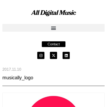
Contact
2017.11.10
musically_logo