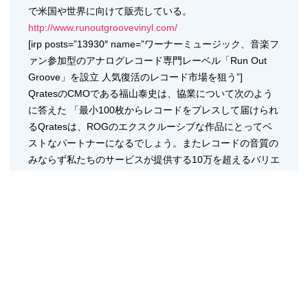
で米国や世界に向けて販売している。
http://www.runoutgroovevinyl.com/
[irp posts=”13930″ name=”ワーナーミュージック、音楽フ
ァン参加型のアナログレコード専門レーベル「Run Out
Groove」を設立 人気復活のレコード市場を狙う”]
QratesのCMOである福山泰史は、協業について次のよう
に答えた 「最小100枚からレコードをプレスして届けられ
るQratesは、ROGのエクスクルーシブな作品にとってベ
ストなパートナーになるでしょう。またレコードの音質の
みならず私たちのサービスが提供する10万を超えるバリエ
ーションから選択可能なレコード盤のカラーデザインは
ROGのレコードをこれからもユニークなものにし続ける
と考えています」
ワーナーミュージック・グループでセールス&マネージメ
ント本部長を務める、ビリー・フィールズ（Billy Fields）​
は、Qratesとの提携の狙いをこう説明している 「私たち
はROGは、熱狂的なレコードファンの要望に応えるため
このレーベルをローンチし、現在に至るまで素晴らしい反
応をいただいてきました。そして現在、次のステップに進