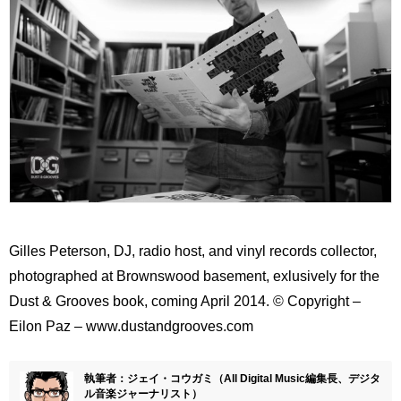
Gilles Peterson, DJ, radio host, and vinyl records collector,
photographed at Brownswood basement, exlusively for the
Dust & Grooves book, coming April 2014. © Copyright –
Eilon Paz – www.dustandgrooves.com
執筆者：ジェイ・コウガミ（All Digital Music編集長、デジタ
ル音楽ジャーナリスト）