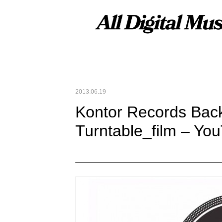
2013.06.19
Kontor Records Back 
Turntable_film – Yo