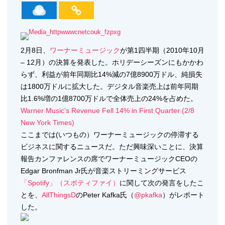
2月8日、
ワーナーミュージック
が第1四半期（2010年10月
– 12月）の決算を発表した。ホリデーシーズンにもかかわ
らず、利益が前年同期比14%減の7億8900万ドル、純損失
は1800万ドルに拡大した。デジタル音楽売上は前年同期
比1.6%増の1億8700万ドルで全体売上の24%を占めた。
Warner Music’s Revenue Fell 14% in First Quarter (2/8
New York Times)
ここまでは(いつもの）ワーナーミュージックの停滞する
ビジネスに関するニュースだ。ただ興味深いことに、決算
報告カンファレンスの席でワーナーミュージックCEOの
Edgar Bronfman Jr氏が音楽ストリーミングサービス
「Spotify」（スポティファイ）
に関して次の発言をしたこ
とを、
AllThingsD
のPeter Kafka氏（
@pkafka
）がレポート
した。