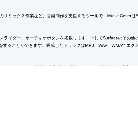
曲のリミックス作業など、音楽制作を支援するツールで、Music CoverはSurface 2,
スライダー、オーディオボタンを搭載します。そしてSurfaceのその
することができます。完成したトラックはMP3、WAV、WMAでエク
新しいSurfaceのリリースと同時に発売開始の予定です。なお販売価格は未定で
表に合わせ、新しいSurface 2とMusic Coverが抽選であたる「#Remi
クするする方法」をVineで撮影し、ハッシュタグ#RemixProjectを
ルの「Garage Band」に対する答えなんでしょうね。マイクロソフト
aceユーザーにはタブレットを買って音楽を触ってみたいというリクエ
のかたがいれば、お知らせください。