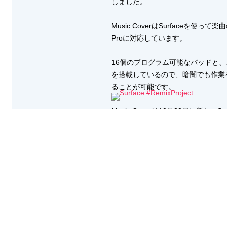
しました。
Music CoverはSurfaceを使って楽
Proに対応しています。
16個のプログラム可能なパッドと、
を搭載しているので、暗闇でも作業を
ることが可能です。
Music Coverは10月22日に
http://surfaceremixproject.com/
マイクロソフトはMusic Coverの発
コンテストへの参加者は、「生活をリミッ
す。
これがマイクロソフトが考えたアップ
のイメージが無いのですが、Surf
も発売するのでしょうか？ ご存知