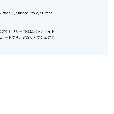
 Surface Pro 2, Surface
他のアクセサリー同様にバックライト
スポートでき、SNSなどでシェアす
す。
xProject」コンテストも開始しました。
付けてTwitterで投稿するだけで
には音楽（やエンタメ、Xbox以外）
ストがあったのかしれませんね。日本で