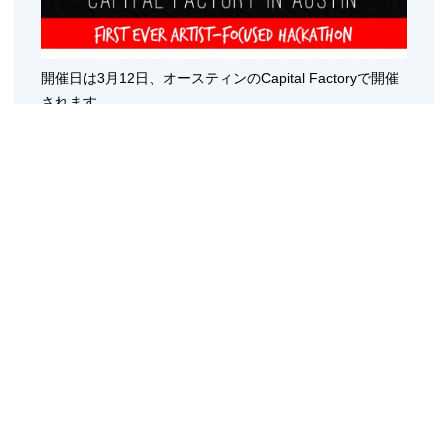
開催日は3月12日、オースティンのCapital Factoryで開催
されます。
参加するデベロッパー、デザイナー、アーティストなど
は、12時間でSpotifyやドルビーなどの
API
を使って、「ア
ルバムリリースに向けてアーティストがファンコミュニテ
ィとの
エンゲージメントを高めるソリューション
」開発を
競い合います。
今回の音楽ハッカソンでAPIを提供するスポンサー企業も
ユニークな企業ばかり。
・Aviary
・ドルビー
・LeapMotion
・Gimbal
・Raspberry Pi
・Codio.io
・Spotify