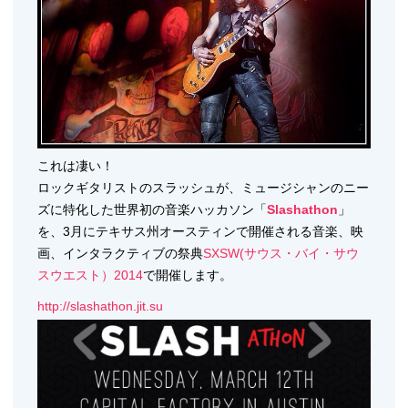
これは凄い！
ロックギタリストのスラッシュが、ミュージシャンのニー
ズに特化した世界初の音楽ハッカソン「
Slashathon
」
を、3月にテキサス州オースティンで開催される音楽、映
画、インタラクティブの祭典
SXSW(サウス・バイ・サウ
スウエスト）2014
で開催します。
http://slashathon.jit.su