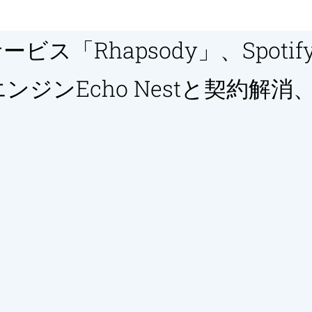
ビス「Rhapsody」、Spoti
ンジンEcho Nestと契約解