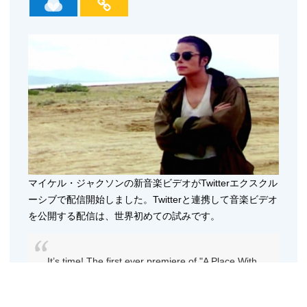
マイケル・ジャクソンの新音楽ビデオがTwitterエクスクル
ーシブで配信開始しました。Twitterと連携して音楽ビデオ
を公開する配信は、世界初めての試みです。
It’s time! The first ever premiere of "A Place With
No Name" right now on Twitter
#MJXSCAPE
https://t.co/rRA0KJEBpg