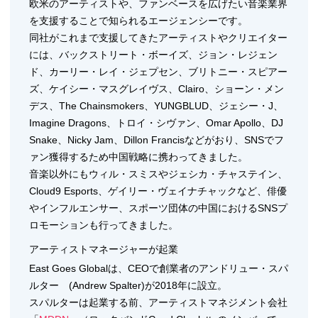
欧米のアーティストや、ファンベースを広げたい音楽業界
を支援することで知られるエージェンシーです。
同社がこれまで支援してきたアーティストやクリエイター
には、バックストリート・ボーイズ、ジョン・レジェン
ド、カーリー・レイ・ジェプセン、ブリトニー・スピアー
ズ、ケイシー・マスグレイヴス、Clairo、ショーン・メン
デス、The Chainsmokers、YUNGBLUD、ジェシー・J、
Imagine Dragons、トロイ・シヴァン、Omar Apollo、DJ
Snake、Nicky Jam、Dillon Francisなどがおり、SNSでフ
ァン獲得するため中国戦略に携わってきました。
音楽以外にもウィル・スミスやジェシカ・チャステイン、
Cloud9 Esports、ゲイリー・ヴェイナチャックなど、俳優
やインフルエンサー、スポーツ団体の中国におけるSNSプ
ロモーションも行ってきました。
アーティストマネージャーが起業
East Goes Globalは、CEOで創業者のアンドリュー・スパ
ルター (Andrew Spalter)が2018年に設立。
スパルターは起業する前、アーティストマネジメント会社