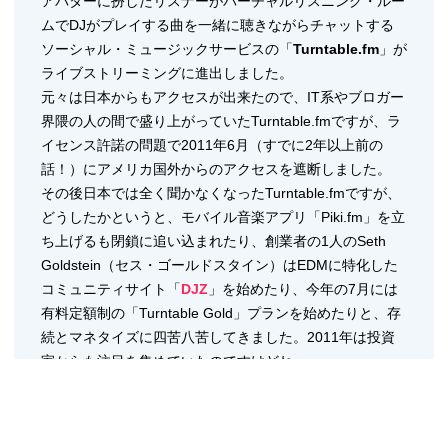
アバターに扮したリスナーがバーチャルリスニング・ルー
ムでDJがプレイする曲を一緒に聴きながらチャットする
ソーシャル・ミュージックサービスの「
Turntable.fm
」が
ライブストリーミングに進出しました。
元々は日本からもアクセスが出来たので、IT系やブロガー
界隈の人の間で盛り上がっていたTurntable.fmですが、ラ
イセンス許諾の問題で2011年6月（すでに2年以上前の
話！）にアメリカ国外からのアクセスを遮断しました。
その後日本では全く聞かなくなったTurntable.fmですが、
どうしたかというと、モバイル音楽アプリ「Piki.fm」を立
ち上げるも閉鎖に追い込まれたり、創業者の1人のSeth
Goldstein（セス・ゴールドスタイン）はEDMに特化した
コミュニティサイト「
DJZ
」を始めたり、今年の7月には
有料定額制の「Turntable Gold」プランを始めたりと、存
続とマネタイズに四苦八苦してきました。2011年は投資
家からも注目を集めていたのですけどね。
そして今回新たに始めたのが、ライブのストリーミング配
信「
Turntable Live
」です。