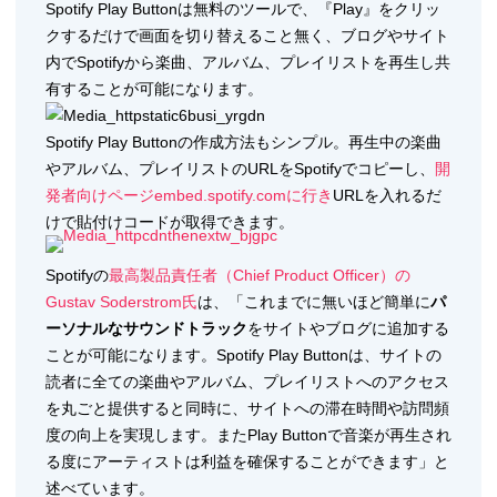
Spotify Play Buttonは無料のツールで、『Play』をクリッ
クするだけで画面を切り替えること無く、ブログやサイト
内でSpotifyから楽曲、アルバム、プレイリストを再生し共
有することが可能になります。
Spotify Play Buttonの作成方法もシンプル。再生中の楽曲
やアルバム、プレイリストのURLをSpotifyでコピーし、
開
発者向けページembed.spotify.comに行き
URLを入れるだ
けで貼付けコードが取得できます。
Spotifyの
最高製品責任者（Chief Product Officer）の
Gustav Soderstrom氏
は、「これまでに無いほど簡単に
パ
ーソナルなサウンドトラック
をサイトやブログに追加する
ことが可能になります。Spotify Play Buttonは、サイトの
読者に全ての楽曲やアルバム、プレイリストへのアクセス
を丸ごと提供すると同時に、サイトへの滞在時間や訪問頻
度の向上を実現します。またPlay Buttonで音楽が再生され
る度にアーティストは利益を確保することができます」と
述べています。