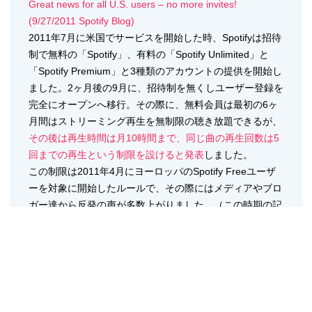
Great news for all U.S. users – no more invites!
(9/27/2011 Spotify Blog)
2011年7月に米国でサービスを開始した時、Spotifyは招待
制で無料の「Spotify」、有料の「Spotify Unlimited」と
「Spotify Premium」と3種類のアカウントの提供を開始し
ました。2ヶ月後の9月に、招待制を無くしユーザー登録を
完全にオープンへ移行。その際に、無料会員は最初の6ヶ
月間はストリーミング再生を無制限の聴き放題できるが、
その後は再生時間は月10時間まで、同じ曲の再生回数は5
回までの再生という制限を設けると発表
しました。
この制限は2011年4月にヨーロッパのSpotify Freeユーザ
ーを対象に開始したルールで、その際にはメディアやブロ
ガー達から反発の声が多数上がりました。（この時期の記
事を読み返すと、「Alternative services to Spotify Free」
など見かけます）
米国サービス開始から9ヶ月が経過した今年3月、Spotify
は、新市場での予想以上の反響を受け、公表していた無料
会員の利用時間制限を無期限で排除することを
ブログで述
べています
。